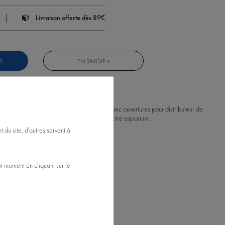
Livraison offerte dès 89€
R
EN SAVOIR +
ment pour aquarium JUWEL VISION 450, avec ouvertures pour distributeur de
Le produit contient 3 éléments à placer sur votre aquarium.
 du site, d'autres servent à
produit
t moment en cliquant sur le