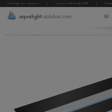
Éclairage pour aquarium
|
Livraison offerte dès 89€
|
Entre
aqualight
-solution.com
Accueil
>
Accessoires Éclairage Aquarium
>
Supports et accessoires pour rampes LED
>
JUWEL Jeu