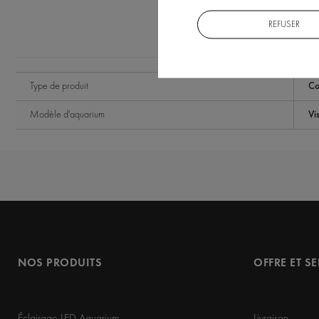
REFUSER
DONNÉES TECHNIQUES
Type de produit
Co
Modèle d'aquarium
Vi
NOS PRODUITS
OFFRE ET S