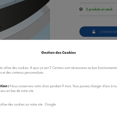
2
produits en stock
COMMANDE
Données techniques
Gestion des Cookies
Jeu de volets de remplace
nourriture et filtre JUWEL. 
te utilise des cookies. A quoi ça sert ? Certains sont nécessaires au bon fonctionnement
es et des contenus personnalisés.
Poser une question sur ce 
tion :
Nous conservons votre choix pendant 9 mois. Vous pouvez changer d’avis à tou
ies» en bas de notre site.
utilise des cookies sur notre site : Google
REF : W93968