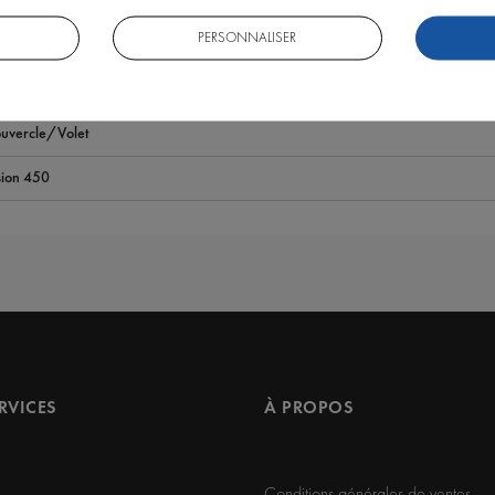
PERSONNALISER
uvercle/Volet
sion 450
ERVICES
À PROPOS