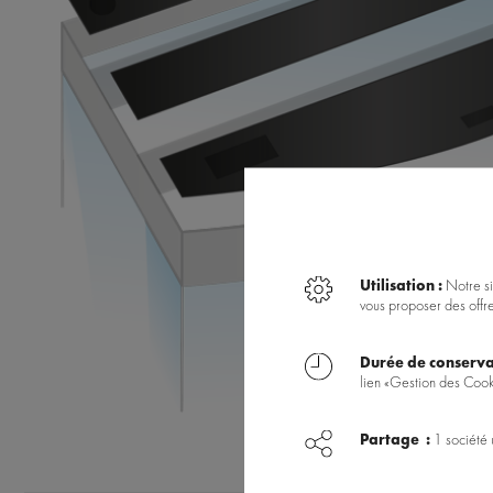
Utilisation :
Notre si
vous proposer des offr
Durée de conserva
lien «Gestion des Cook
Partage :
1 société 