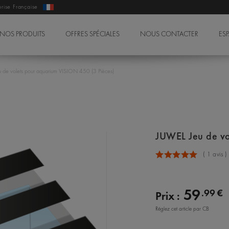
prise Française
NOS PRODUITS
OFFRES SPÉCIALES
NOUS CONTACTER
ES
 de volets pour aquarium VISION 450 (3 Pièces)
JUWEL Jeu de vo
(
1
avis )
59
.99 €
Prix :
Réglez cet article par CB