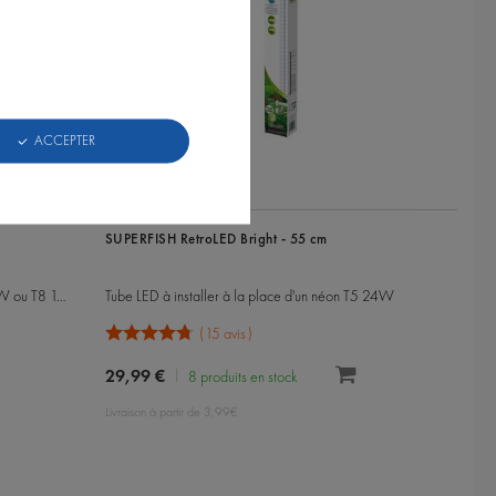
ACCEPTER
Référence : A4020440
SUPERFISH RetroLED Bright - 55 cm
Tube LED à installer à la place d'un néon T5 28W ou T8 18W
Tube LED à installer à la place d'un néon T5 24W
15 avis
29,99 €
8 produits en stock
Livraison à partir de 3,99€