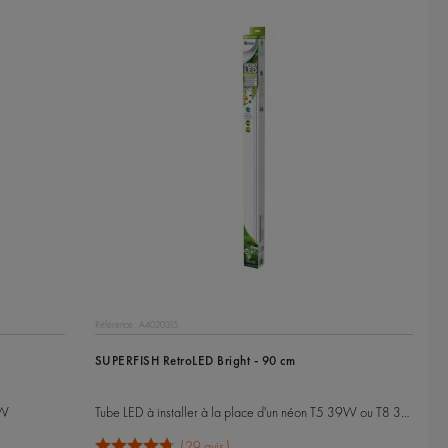
Référence : A4020315
SUPERFISH RetroLED Bright - 90 cm
9W
Tube LED à installer à la place d'un néon T5 39W ou T8 30W
29 avis