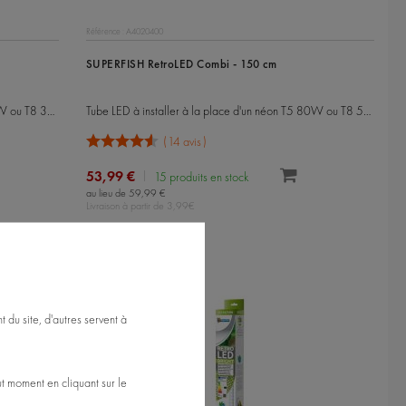
Référence : A4020400
SUPERFISH RetroLED Combi - 150 cm
Tube LED à installer à la place d'un néon T5 54W ou T8 36W
Tube LED à installer à la place d'un néon T5 80W ou T8 58W
14 avis
53,99 €
15 produits en stock
au lieu de 59,99 €
Livraison à partir de 3,99€
 du site, d'autres servent à
t moment en cliquant sur le