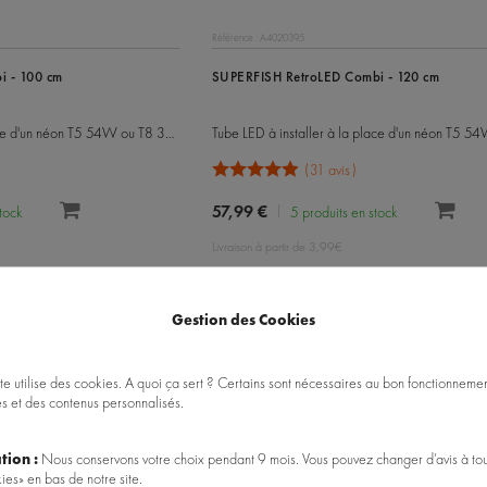
Référence : A4020395
i - 100 cm
SUPERFISH RetroLED Combi - 120 cm
Tube LED à installer à la place d'un néon T5 54W ou T8 38W
31 avis
57,99 €
stock
5 produits en stock
Livraison à partir de 3,99€
Gestion des Cookies
te utilise des cookies. A quoi ça sert ? Certains sont nécessaires au bon fonctionnement
es et des contenus personnalisés.
tion :
Nous conservons votre choix pendant 9 mois. Vous pouvez changer d’avis à tou
ies» en bas de notre site.