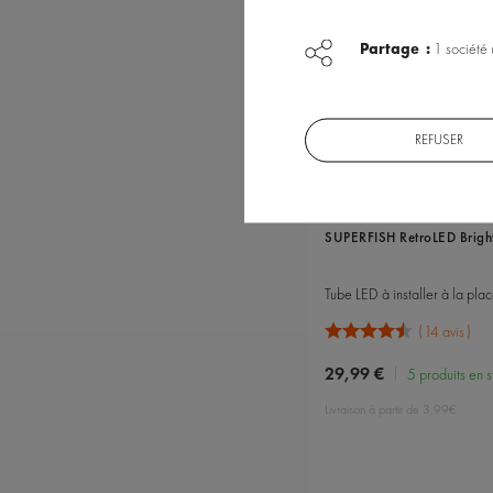
Partage :
1 société 
REFUSER
Référence : A4020300
SUPERFISH RetroLED Bright
14 avis
29,99 €
5 produits en 
Livraison à partir de 3,99€