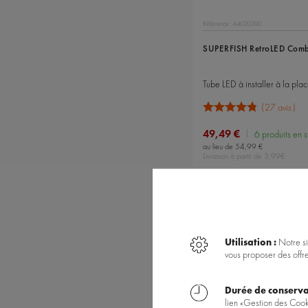
Référence : A4020390
SUPERFISH RetroLED Comb
27 avis
49,49 €
6 produits en 
au lieu de 54,99 €
Livraison à partir de 3,99€
Utilisation :
Notre si
vous proposer des offr
Durée de conserva
lien «Gestion des Cook