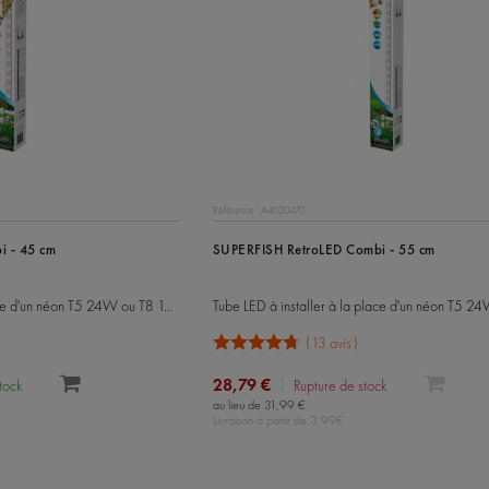
Référence : A4020470
 - 45 cm
SUPERFISH RetroLED Combi - 55 cm
Tube LED à installer à la place d'un néon T5 24W ou T8 15W
Tube LED à installer à la place d'un néon T5 2
13 avis
28,79 €
stock
Rupture de stock
au lieu de 31,99 €
Livraison à partir de 3,99€