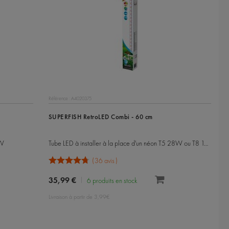
Référence : A4020375
SUPERFISH RetroLED Combi - 60 cm
4W
Tube LED à installer à la place d'un néon T5 28W ou T8 18W
36 avis
35,99 €
6 produits en stock
Livraison à partir de 3,99€