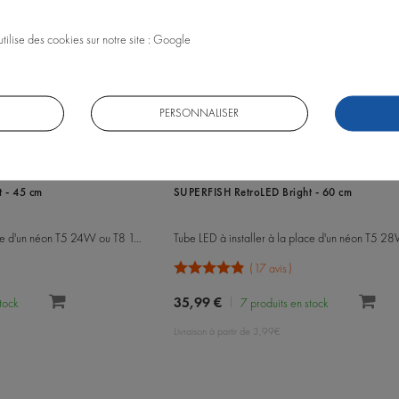
utilise des cookies sur notre site : Google
PERSONNALISER
Référence : A4020305
 - 45 cm
SUPERFISH RetroLED Bright - 60 cm
Tube LED à installer à la place d'un néon T5 24W ou T8 15W
17 avis
35,99 €
stock
7 produits en stock
Livraison à partir de 3,99€