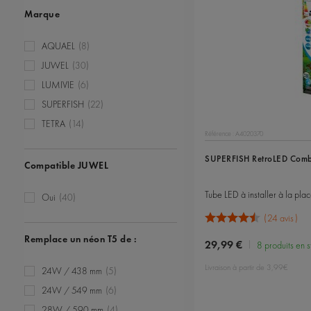
Marque
AQUAEL
(8)
JUWEL
(30)
LUMIVIE
(6)
SUPERFISH
(22)
TETRA
(14)
Référence : A4020370
SUPERFISH RetroLED Combi
Compatible JUWEL
Oui
(40)
24 avis
Remplace un néon T5 de :
29,99 €
8 produits en 
Livraison à partir de 3,99€
24W / 438 mm
(5)
24W / 549 mm
(6)
28W / 590 mm
(4)