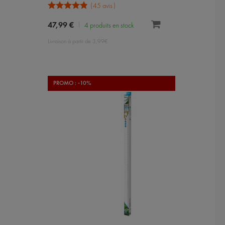
45 avis
47,99 €
4 produits en stock
Livraison à partir de 3,99€
PROMO : -10%