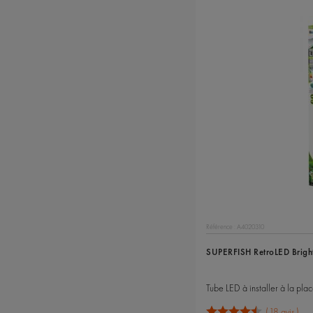
Référence : A4020310
SUPERFISH RetroLED Bright
18 avis