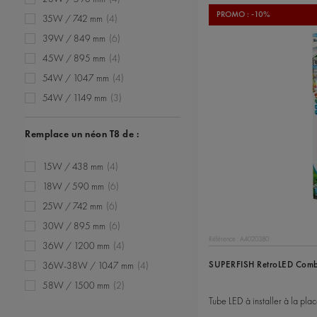
PROMO : -10%
35W / 742 mm
(4)
39W / 849 mm
(6)
45W / 895 mm
(4)
54W / 1047 mm
(4)
54W / 1149 mm
(3)
54W / 1200 mm
(4)
Remplace un néon T8 de :
80W / 1449 mm
(2)
15W / 438 mm
(4)
18W / 590 mm
(6)
25W / 742 mm
(6)
30W / 895 mm
(6)
Référence : A4020380
36W / 1200 mm
(4)
SUPERFISH RetroLED Combi
36W-38W / 1047 mm
(4)
58W / 1500 mm
(2)