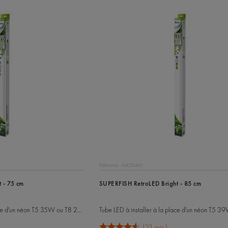
Référence : A4020445
 - 75 cm
SUPERFISH RetroLED Bright - 85 cm
Tube LED à installer à la place d'un néon T5 35W ou T8 25W
Tube LED à installer à la place d'un néon T5 3
23 avis