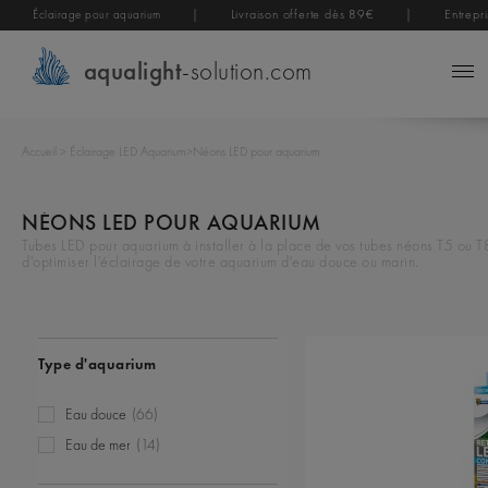
|
Livraison offerte dès 89€
|
Entrepr
Éclairage pour aquarium
aqualight
-solution.com
Accueil
>
Éclairage LED Aquarium
>
Néons LED pour aquarium
NÉONS LED POUR AQUARIUM
Tubes LED pour aquarium à installer à la place de vos tubes néons T5 ou 
d'optimiser l'éclairage de votre aquarium d'eau douce ou marin.
Type d'aquarium
Eau douce
(66)
Eau de mer
(14)