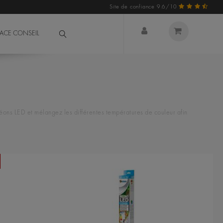
Site de confiance 9.6/10
PACE CONSEIL
éons LED et mélangez les différentes températures de couleur afin