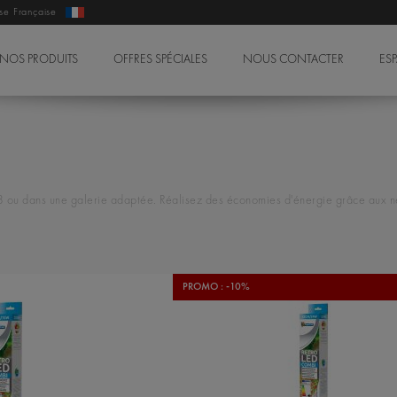
ise Française
NOS PRODUITS
OFFRES SPÉCIALES
NOUS CONTACTER
ES
T8 ou dans une galerie adaptée. Réalisez des économies d'énergie grâce aux n
PROMO : -10%