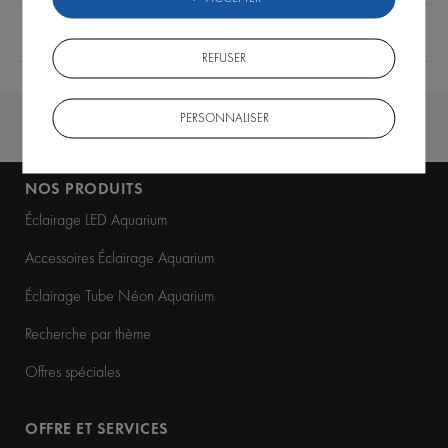
Modèle
Lido 120
d'aquarium
REFUSER
PERSONNALISER
NOS PRODUITS
Éclairage LED Aquarium
Accessoires Éclairage Aquarium
Éclairage Tube Néon Aquarium
Recherche par thème
Offres spéciales
OFFRE ET SERVICES