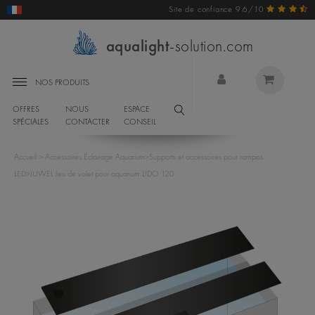
Site de confiance 9.6/10
aqualight
-solution.com
NOS PRODUITS
OFFRES
NOUS
ESPACE
SPÉCIALES
CONTACTER
CONSEIL
Accueil
>
Accessoires Éclairage Aquarium
>
Supports et accessoires pour rampes
LED
>
JUWEL Jeu de volet pour aquarium LIDO 120