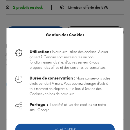
2
produits en stock
Livraison offerte dès 89€
COMMANDER
EN SAVOIR +
Gestion des Cookies
Données techniques
Utilisation :
Notre site utilise des cookies. A quoi
Jeu de volets de remplacement pour aquarium JUWEL LIDO 120, avec
ça sert ? Certains sont nécessaires au bon
ouvertures pour distributeur de nourriture et filtre JUWEL. Le produit contient
fonctionnement du site, d'autres servent à vous
deux éléments à placer sur votre aquarium.
proposer des offres et des contenus personnalisés.
Durée de conservation :
Nous conservons votre
choix pendant 9 mois. Vous pouvez changer d’avis à
Poser une question sur ce produit
tout moment en cliquant sur le lien «Gestion des
Cookies» en bas de notre site.
DONNÉES TECHNIQUES
AVIS CLIENTS
Partage :
1 société utilise des cookies sur notre
site : Google
Type de produit
Couvercle/Volet
ACCEPTER