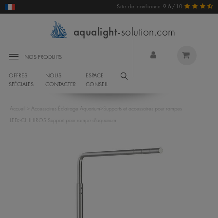
Site de confiance 9.6/10
aqualight
-solution.com
NOS PRODUITS
OFFRES
NOUS
ESPACE
SPÉCIALES
CONTACTER
CONSEIL
Accueil
>
Accessoires Éclairage Aquarium
>
Supports et accessoires pour rampes
LED
>
CHIHIROS Support pour rampe d'aquarium