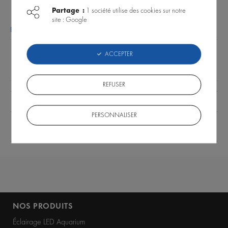
Partage :
1 société utilise des cookies sur notre
site : Google
Poser une question sur ce produit
|
Voir les questions des internautes
ACCEPTER
DONNÉES TECHNIQUES
AVIS CLIENTS
FAQ PRODUIT
REFUSER
Type de produit
Support pour rampe
PERSONNALISER
Épaisseur de la
15 mm
vitre maximum
NOS PRODUITS
Éclairage LED Aquarium