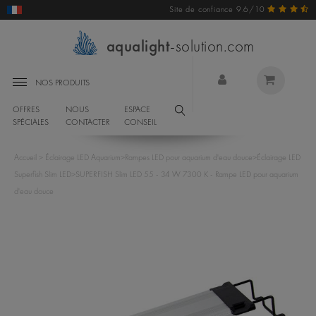
Site de confiance 9.6/10
aqualight
-solution.com
NOS PRODUITS
OFFRES
NOUS
ESPACE
SPÉCIALES
CONTACTER
CONSEIL
Accueil
>
Éclairage LED Aquarium
>
Rampes LED pour aquarium d'eau douce
>
Éclairage LED
Superfish Slim LED
>
SUPERFISH Slim LED 55 - 34 W 7300 K - Rampe LED pour aquarium
d'eau douce