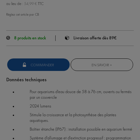
au lieu de :
54,99 €
TTC
Réglez cet article par CB
8
produits en stock
Livraison offerte dès 89€
COMMANDER
EN SAVOIR +
Données techniques
Pour aquariums d'eau douce de 58 à 76 cm, ouverts ou fermés
par un couvercle
2024 lumens
Stimule la croissance et la photosynthèse des plantes
aquatiques.
Boîtier étanche (IP67) : installation possible en aquarium fermé
Système d'allumage et d'extinction progressif : programmation