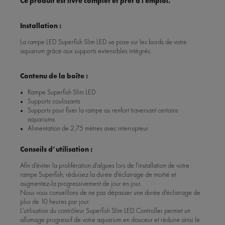
Ce produit est livré complet et prêt à l'emploi.
Installation :
La rampe LED Superfish Slim LED se pose sur les bords de votre
aquarium grâce aux supports extensibles intégrés.
Contenu de la boîte :
Rampe Superfish Slim LED
Supports coulissants
Supports pour fixer la rampe au renfort traversant certains
aquariums
Alimentation de 2,75 mètres avec interrupteur
Conseils d’utilisation :
Afin d'éviter la prolifération d'algues lors de l'installation de votre
rampe Superfish, réduisez la durée d'éclairage de moitié et
augmentez-la progressivement de jour en jour.
Nous vous conseillons de ne pas dépasser une durée d'éclairage de
plus de 10 heures par jour.
L'utilisation du contrôleur Superfish Slim LED Controller permet un
allumage progressif de votre aquarium en douceur et réduire ainsi le