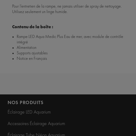
Pour l’entretien de la rampe, ne jamais utiliser de spray de nettoyage.
Utilisez seulement un linge humide.
Contenu de la boîte :
Rampe LED Aqua Medic Plus Eau de mer, avec module de contrôle
intégré
Alimentation
Supports ajustables
Notice en Français
NOS PRODUITS
Éclairage LED Aquarium
Accessoires Éclairage Aquarium
Éclairage Tube Néon Aquarium