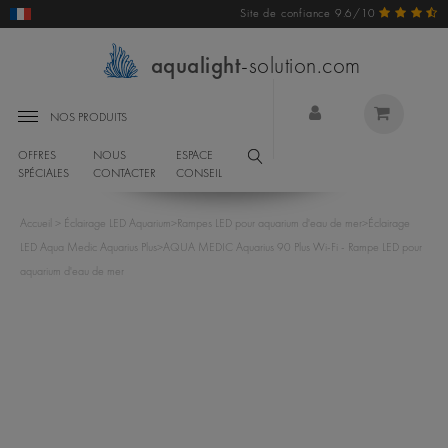
Site de confiance 9.6/10
aqualight
-solution.com
NOS PRODUITS
OFFRES
NOUS
ESPACE
SPÉCIALES
CONTACTER
CONSEIL
Accueil
>
Éclairage LED Aquarium
>
Rampes LED pour aquarium d'eau de mer
>
Éclairage
LED Aqua Medic Aquarius Plus
>
AQUA MEDIC Aquarius 90 Plus Wi-Fi - Rampe LED pour
aquarium d'eau de mer