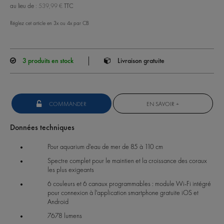
au lieu de :
539,99 €
TTC
Réglez cet article en 3x ou 4x par CB
3
produits en stock
Livraison gratuite
COMMANDER
EN SAVOIR +
Données techniques
Pour aquarium d'eau de mer de 85 à 110 cm
Spectre complet pour le maintien et la croissance des coraux
les plus exigeants
6 couleurs et 6 canaux programmables : module Wi-Fi intégré
pour connexion à l'application smartphone gratuite iOS et
Android
7678 lumens