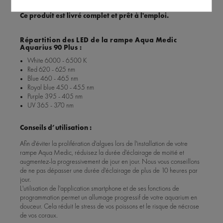
Ce produit est livré complet et prêt à l'emploi.
Répartition des LED de la rampe Aqua Medic
Aquarius 90 Plus :
White 6000 - 6500 K
Red 620 - 625 nm
Blue 460 - 465 nm
Royal blue 450 - 455 nm
Purple 395 - 405 nm
UV 365 - 370 nm
Conseils d’utilisation :
Afin d'éviter la prolifération d'algues lors de l'installation de votre
rampe Aqua Medic, réduisez la durée d'éclairage de moitié et
augmentez-la progressivement de jour en jour. Nous vous conseillons
de ne pas dépasser une durée d'éclairage de plus de 10 heures par
jour.
L'utilisation de l'application smartphone et de ses fonctions de
programmation permet un allumage progressif de votre aquarium en
douceur. Cela réduit le stress de vos poissons et le risque de nécrose
de vos coraux.