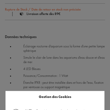
Rupture de Stock / Date de retour en stock non précisée
Livraison offerte dès 89€
Données techniques
Éclairage nocturne d'aquarium sous la forme d'une petite lampe
sphérique
Simule le clair de lune dans les aquariums d'eau douce et d'eau
de mer
4 LED Bleues
Puissance/Consommation : 1 Watt
Étanche IPX8 : peut être installée dans et hors de l'eau, fixation
par ventouse ou support magnétique
Prêt à brancher, alimentation incluse
Gestion des Cookies