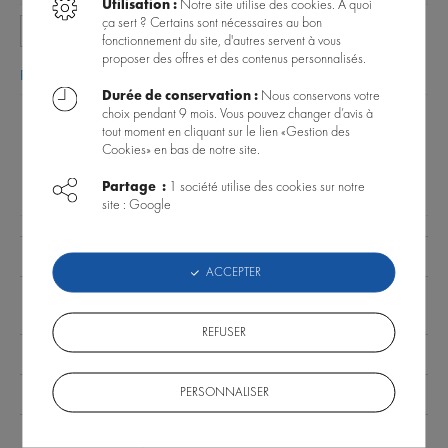
Utilisation :
Notre site utilise des cookies. A quoi
ça sert ? Certains sont nécessaires au bon
Prévenez-moi lorsque le produit est disponible
fonctionnement du site, d'autres servent à vous
proposer des offres et des contenus personnalisés.
Poser une question sur ce produit
|
Voir les questions des internautes
Durée de conservation :
Nous conservons votre
choix pendant 9 mois. Vous pouvez changer d’avis à
tout moment en cliquant sur le lien «Gestion des
DONNÉES TECHNIQUES
ACCESSOIRES
FAQ PRODUIT
Cookies» en bas de notre site.
NOTICE
Partage :
1 société utilise des cookies sur notre
site : Google
Puissance
1 Watt
ACCEPTER
Type
Eau douce, Eau de mer
d'aquarium
REFUSER
Garantie
2 ans
PERSONNALISER
Étanchéité
IP68
Dimensions
4,5 x 3,5 x 5,5 cm