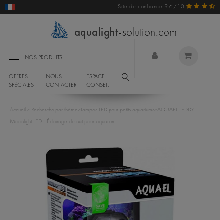
Site de confiance 9.6/10
aqualight
-solution.com
NOS PRODUITS
OFFRES
NOUS
ESPACE
SPÉCIALES
CONTACTER
CONSEIL
Accueil
>
Recherche par thème
>
Lampes LED pour petits aquariums
>
AQUAEL LEDDY
Moonlight LED - Éclairage de nuit pour aquarium