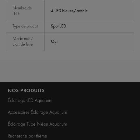
Nombre de
4 LED bleues/actinic
LED
Type de produit
Spot LED
Mode nuit /
Oui
clair de lune
NOS PRODUITS
Éclairage LED Aquarium
Accessoires Éclairage Aquarium
Éclairage Tube Néon Aquarium
Recherche par thème