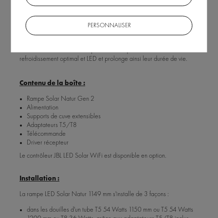
Ce boîtier permet une installation de votre rampe en toute sécurité sur
votre aquarium ou même a l'intérieur d'un couvercle fermé.
PERSONNALISER
De ce fait, si votre rampe tombe dans l'eau, il n'y a aucun risque
d'électrocution, ni pour vous, ni pour vos poissons.
Ce boîtier fait office de dissipateur thermique assurant un
refroidissement optimal et LED et prolonge ainsi leur durée de vie.
Contenu de la boîte :
Rampe Solar Natur Gen 2
Alimentation
Supports de cuve extensibles
Adaptateurs T5/T8
Télécommande
Driver récepteur
Le contrôleur JBL LED Solar WiFi est disponible en option.
Installation :
La rampe LED Solar Natur 1149 mm s'installe de 3 façons :
dans les douilles d'un tube T5 54 Watts 1150 mm ou T5 54 Watts