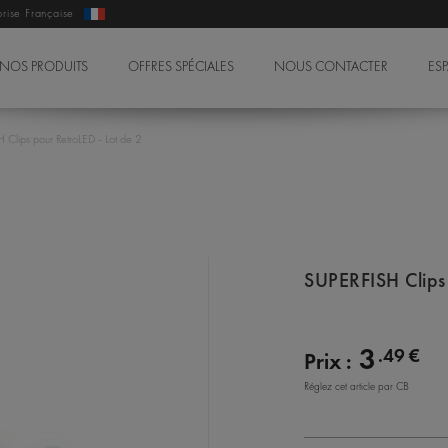
prise Française
NOS PRODUITS
OFFRES SPÉCIALES
NOUS CONTACTER
ES
Clips pour RetroLED - Lot de 2
SUPERFISH Clips
3
.49 €
Prix :
Réglez cet article par CB