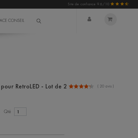
Site de confiance 9.6/10
PACE CONSEIL
 pour RetroLED - Lot de 2
(
20
avis )
Qté