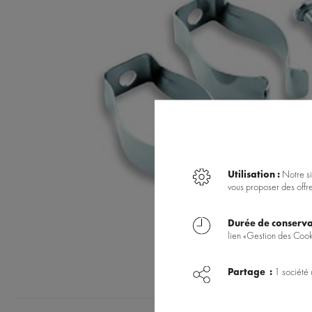
Utilisation :
Notre si
vous proposer des offr
Durée de conserva
lien «Gestion des Cook
Partage :
1 société 