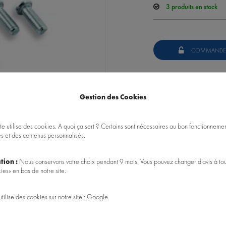
3
produits en stock
COMMANDE
Données techniques
Gestion des Cookies
Clips en alum
Vendus par p
te utilise des cookies. A quoi ça sert ? Certains sont nécessaires au bon fonctionnement
Visserie four
es et des contenus personnalisés.
tion :
Nous conservons votre choix pendant 9 mois. Vous pouvez changer d’avis à tou
Poser une question sur ce 
ies» en bas de notre site.
utilise des cookies sur notre site : Google
REF : A4020620