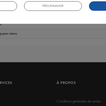
PERSONNALISER
D
ip pour néons
ERVICES
À PROPOS
Conditions générales de ventes