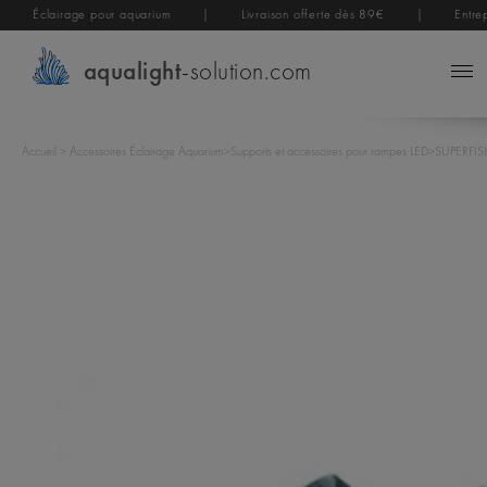
Éclairage pour aquarium
|
Livraison offerte dès 89€
|
Entre
aqualight
-solution.com
Accueil
>
Accessoires Éclairage Aquarium
>
Supports et accessoires pour rampes LED
>
SUPERFISH 