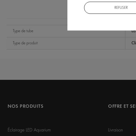
DONNÉES TECHNIQUES
REFUSER
Type de tube
LE
Type de produit
Cl
NOS PRODUITS
OFFRE ET S
Éclairage LED Aquarium
Livraison