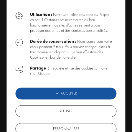
Accessoires Éclairage Aquarium
Éclairage Tube Néon Aquarium
Utilisation :
Notre site utilise des cookies. A quoi
ça sert ? Certains sont nécessaires au bon
Recherche par thème
fonctionnement du site, d'autres servent à vous
proposer des offres et des contenus personnalisés.
Offres spéciales
Durée de conservation :
Nous conservons votre
choix pendant 9 mois. Vous pouvez changer d’avis à
OFFRE ET SERVICES
tout moment en cliquant sur le lien «Gestion des
Cookies» en bas de notre site.
Livraison
Partage :
1 société utilise des cookies sur notre
Mode de paiement
site : Google
Retour produit
Code Promo
ACCEPTER
À PROPOS
REFUSER
Conditions générales de ventes
PERSONNALISER
Qui sommes-nous ?