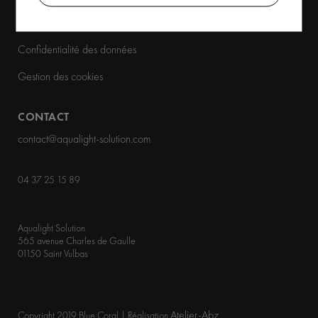
Mentions légales
Confidentialité des données
Gestion des cookies
CONTACT
contact@aqualight-solution.com
04 37 25 15 89
Aqualight Solution
565 avenue Charles de Gaulle
01150 Saint Vulbas
Atelier-Abz
Copyright 2019 Blue Coral | Réalisation