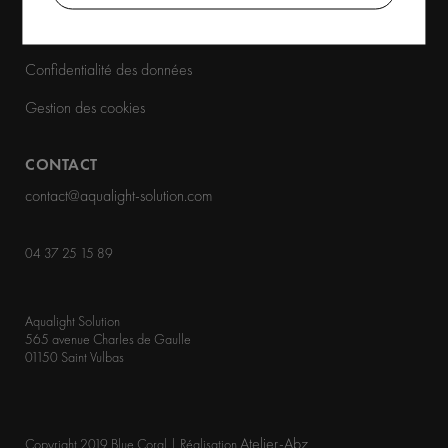
Mentions légales
Confidentialité des données
Gestion des cookies
CONTACT
contact@aqualight-solution.com
04 37 25 15 89
Aqualight Solution
565 avenue Charles de Gaulle
01150 Saint Vulbas
Atelier-Abz
Copyright 2019 Blue Coral | Réalisation