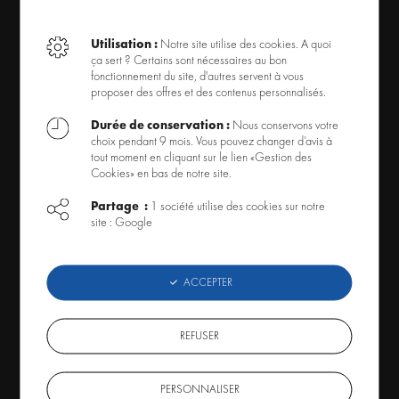
Accessoires Éclairage Aquarium
Éclairage Tube Néon Aquarium
Utilisation :
Notre site utilise des cookies. A quoi
ça sert ? Certains sont nécessaires au bon
Recherche par thème
fonctionnement du site, d'autres servent à vous
proposer des offres et des contenus personnalisés.
Offres spéciales
Durée de conservation :
Nous conservons votre
choix pendant 9 mois. Vous pouvez changer d’avis à
OFFRE ET SERVICES
tout moment en cliquant sur le lien «Gestion des
Cookies» en bas de notre site.
Livraison
Partage :
1 société utilise des cookies sur notre
Mode de paiement
site : Google
Retour produit
Code Promo
ACCEPTER
À PROPOS
REFUSER
Conditions générales de ventes
PERSONNALISER
Qui sommes-nous ?