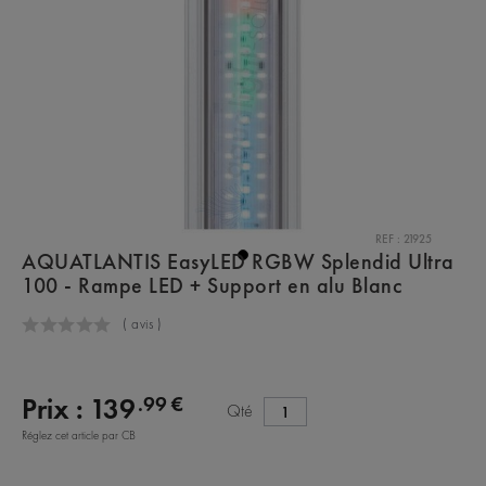
REF : 21925
AQUATLANTIS EasyLED RGBW Splendid Ultra
100 - Rampe LED + Support en alu Blanc
(
avis )
.99 €
Prix :
139
Qté
Réglez cet article par CB