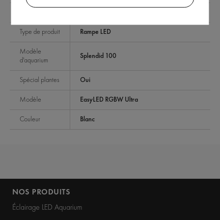
Contrôleur
Optionnel
Type de produit
Rampe LED
Modèle
Splendid 100
d'aquarium
Spécial plantes
Oui
Modèle
EasyLED RGBW Ultra
Couleur
Blanc
NOS PRODUITS
Éclairage LED Aquarium