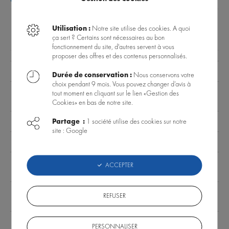
Utilisation :
Notre site utilise des cookies. A quoi
DONNÉES TECHNIQUES
ACCESSOIRES
FAQ PRODUIT
ça sert ? Certains sont nécessaires au bon
fonctionnement du site, d'autres servent à vous
proposer des offres et des contenus personnalisés.
Puissance
42 Watts
Durée de conservation :
Nous conservons votre
choix pendant 9 mois. Vous pouvez changer d’avis à
Type
tout moment en cliquant sur le lien «Gestion des
Eau douce
d'aquarium
Cookies» en bas de notre site.
Garantie
Partage :
2 ans
1 société utilise des cookies sur notre
site : Google
Étanchéité
IP68
Couleur du
ACCEPTER
Full Spectrum, RGB
spectre
Programmable
REFUSER
Oui : contrôleur en option
/ Dimmable
Optiques
120°
PERSONNALISER