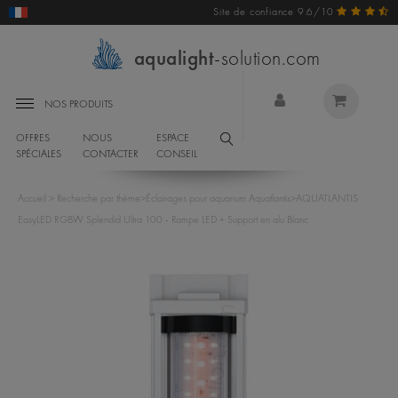
Site de confiance 9.6/10
aqualight
-solution.com
NOS PRODUITS
OFFRES
NOUS
ESPACE
SPÉCIALES
CONTACTER
CONSEIL
Accueil
>
Recherche par thème
>
Éclairages pour aquarium Aquatlantis
>
AQUATLANTIS
EasyLED RGBW Splendid Ultra 100 - Rampe LED + Support en alu Blanc