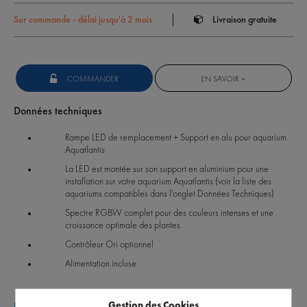
Sur commande - délai jusqu'à 2 mois
Livraison gratuite
COMMANDER
EN SAVOIR +
Données techniques
Rampe LED de remplacement + Support en alu pour aquarium
Aquatlantis
La LED est montée sur son support en aluminium pour une
installation sur votre aquarium Aquatlantis (voir la liste des
aquariums compatibles dans l'onglet Données Techniques)
Spectre RGBW complet pour des couleurs intenses et une
croissance optimale des plantes
Contrôleur Ori optionnel
Alimentation incluse
Gestion des Cookies
Poser une question sur ce produit
|
Voir les questions des internautes