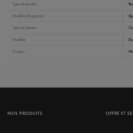
Type de produit
Ra
Modèle d'aquarium
Sp
Spécial plantes
Ou
Modèle
Ea
Couleur
No
NOS PRODUITS
OFFRE ET S