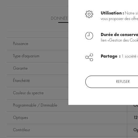
Utilisation :
Notre si
DONNÉES TECHNIQUES
vous proposer des offr
Durée de conserva
lien «Gestion des Cook
Puissance
42
Type d'aquarium
Partage :
1 société 
Ea
Garantie
2 
Étanchéité
IP
REFUSER
Couleur du spectre
Fu
Programmable / Dimmable
Ou
Optiques
12
Contrôleur
Op