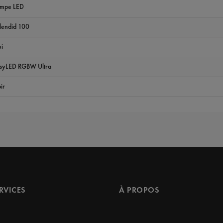
mpe LED
lendid 100
i
syLED RGBW Ultra
ir
ERVICES
À PROPOS