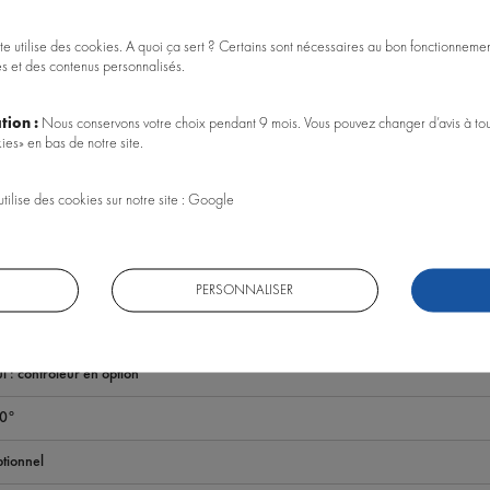
te utilise des cookies. A quoi ça sert ? Certains sont nécessaires au bon fonctionnement
es et des contenus personnalisés.
ACCESSOIRES
tion :
Nous conservons votre choix pendant 9 mois. Vous pouvez changer d’avis à tou
ies» en bas de notre site.
 Watts
utilise des cookies sur notre site : Google
u douce
ans
68
PERSONNALISER
ll Spectrum, RGB
i : contrôleur en option
0°
tionnel