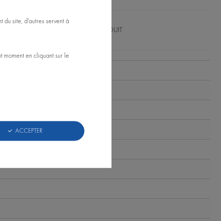
 du site, d'autres servent à
FAQ PRODUIT
t moment en cliquant sur le
ACCEPTER