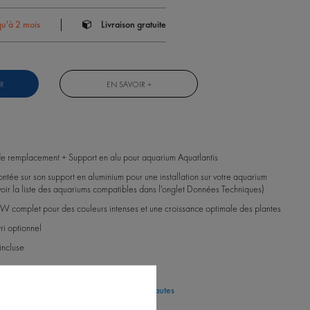
qu'à 2 mois
Livraison gratuite
R
EN SAVOIR +
 remplacement + Support en alu pour aquarium Aquatlantis
ntée sur son support en aluminium pour une installation sur votre aquarium
voir la liste des aquariums compatibles dans l'onglet Données Techniques)
 complet pour des couleurs intenses et une croissance optimale des plantes
ri optionnel
incluse
produit
|
Voir les questions des internautes