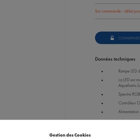
Sur commande - délai jus
COMMANDE
Données techniques
Rampe LED de
La LED est mo
Aquatlantis (
Spectre RGBW
Contrôleur O
Alimentation 
Poser une question sur ce 
REF : 21924
Gestion des Cookies