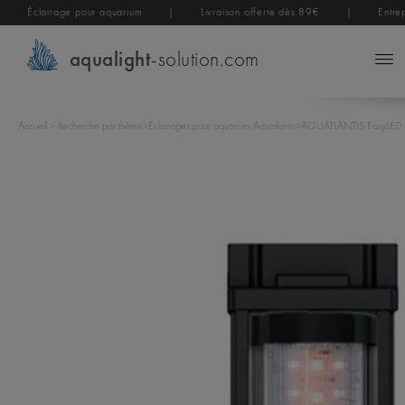
Éclairage pour aquarium
|
Livraison offerte dès 89€
|
Entre
aqualight
-solution.com
Accueil
>
Recherche par thème
>
Éclairages pour aquarium Aquatlantis
>
AQUATLANTIS EasyLED RG