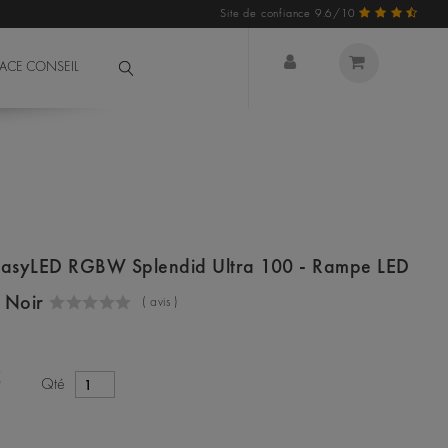
Site de confiance 9.6/10
PACE CONSEIL
syLED RGBW Splendid Ultra 100 - Rampe LED
u Noir
(
avis )
€
Qté