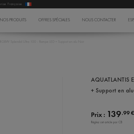
prise Française
NOS PRODUITS
OFFRES SPÉCIALES
NOUS CONTACTER
ES
BW Splendid Ultra 100 - Rampe LED + Support en alu Noir
AQUATLANTIS Ea
+ Support en al
139
.99 
Prix :
Réglez cet article par CB