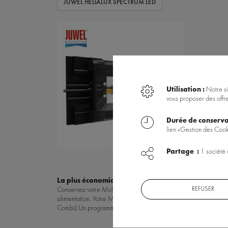
JUWEL HELIALUX SPECTRUM LED
Utilisation :
Notre si
vous proposer des offr
Durée de conserva
lien «Gestion des Cook
Partage :
1 société 
La plus économique :
Conservez votre Multilux T5 et rempl
REFUSER
Conservez votre Multilux T5 et installez des tubes Superfish Retr
alimentation. Votre Multilux T5 ne servira donc plus que de "sup
Combi).
Un
programmateur
est disponible pour programmer l'allu