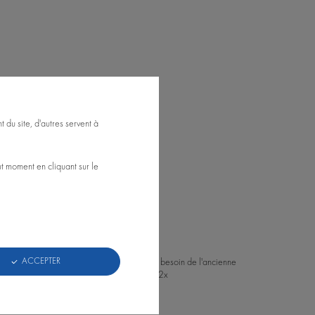
 du site, d'autres servent à
t moment en cliquant sur le
ACCEPTER
 propre alimentation, ainsi vous n'aurez plus besoin de l'ancienne
re et un Retroled Combi devant (ou installez 2x