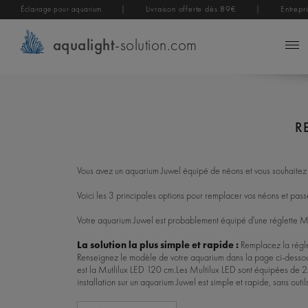
|
Livraison offerte dès 89€
|
Entrepr
Éclairage pour aquarium
aqualight
-solution.com
R
Vous avez un aquarium Juwel équipé de néons et vous souhaitez l
Voici les 3 principales options pour remplacer vos néons et pass
Votre aquarium Juwel est probablement équipé d'une réglette Mult
La solution la plus simple et rapide :
Remplacez la régle
Renseignez le modèle de votre aquarium dans la page ci-dessous
est la
Mutlilux LED 120 cm
.
Les Multilux LED sont équipées de 2x
installation sur un aquarium Juwel est simple et rapide, sans outil