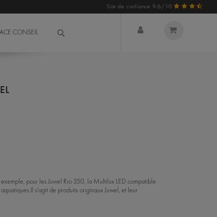
Site de confiance 9.6/10
PACE CONSEIL
EL
 exemple, pour les Juwel Rio 350, la Multilux LED compatible
 aquatiques.
Il s'agit de produits originaux Juwel, et leur