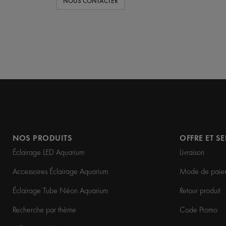
NOUS CONTACTER
NOS PRODUITS
OFFRE ET S
Éclairage LED Aquarium
Livraison
Accessoires Éclairage Aquarium
Mode de paie
Éclairage Tube Néon Aquarium
Retour produit
Recherche par thème
Code Promo