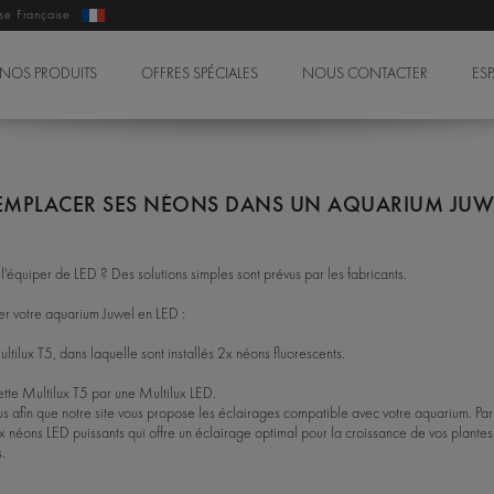
ise Française
NOS PRODUITS
OFFRES SPÉCIALES
NOUS CONTACTER
ES
EMPLACER SES NÉONS DANS UN AQUARIUM JUW
'équiper de LED ? Des solutions simples sont prévus par les fabricants.
er votre aquarium Juwel en LED :
ilux T5, dans laquelle sont installés 2x néons fluorescents.
tte Multilux T5 par une Multilux LED.
 afin que notre site vous propose les éclairages compatible avec votre aquarium. Par
 néons LED puissants qui offre un éclairage optimal pour la croissance de vos plantes
s.