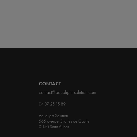
CONTACT
contact@aqualight-solution.com
04 37 25 15 89
Aqualight Solution
565 avenue Charles de Gaulle
01150 Saint Vulbas