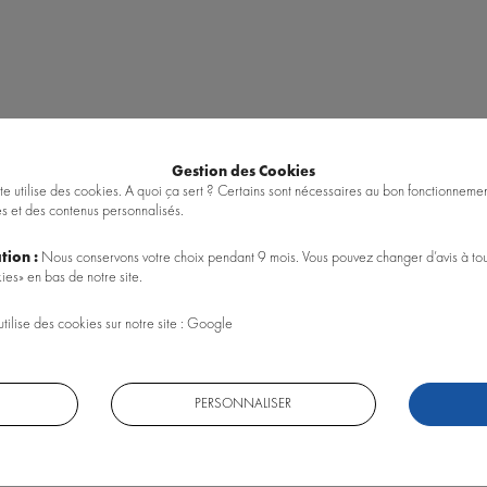
Gestion des Cookies
te utilise des cookies. A quoi ça sert ? Certains sont nécessaires au bon fonctionnement
es et des contenus personnalisés.
tion :
Nous conservons votre choix pendant 9 mois. Vous pouvez changer d’avis à tou
ies» en bas de notre site.
utilise des cookies sur notre site : Google
acez simplement les néons par des tubes LED Superfish RetroLED.
PERSONNALISER
oLED à place de vos anciens néons, dans les douilles. Ces tubes sont fournis avec leur
port" à vos nouveaux tubes LED.
Notre conseil : Installez un tube Retroled Bright derriè
mage et l'extinction des tubes avec effet lever/coucher du soleil.