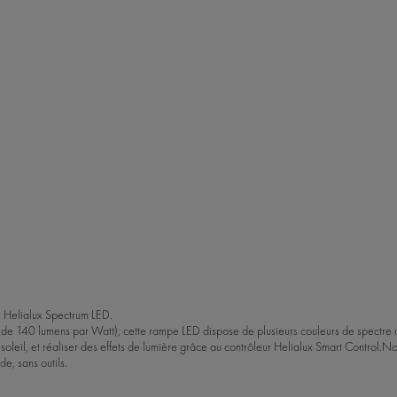
 Helialux Spectrum LED.
ès de 140 lumens par Watt), cette rampe LED dispose de plusieurs couleurs de spectre a
oleil, et réaliser des effets de lumière grâce au
contrôleur Helialux Smart Control
.
Nos
de, sans outils.