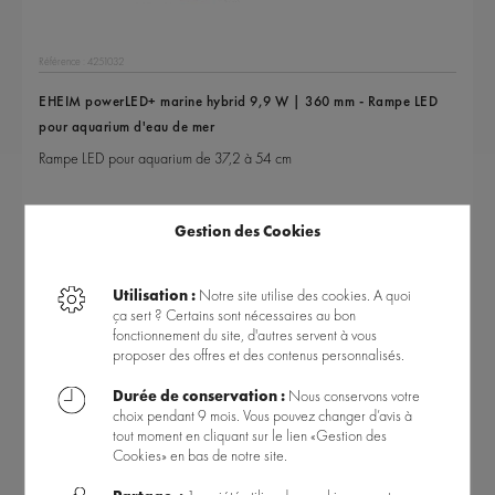
Référence : 4251032
EHEIM powerLED+ marine hybrid 9,9 W | 360 mm - Rampe LED
pour aquarium d'eau de mer
Rampe LED pour aquarium de 37,2 à 54 cm
Gestion des Cookies
144,99 €
1 produit en stock
Livraison gratuite
Utilisation :
Notre site utilise des cookies. A quoi
ça sert ? Certains sont nécessaires au bon
fonctionnement du site, d'autres servent à vous
proposer des offres et des contenus personnalisés.
Durée de conservation :
Nous conservons votre
choix pendant 9 mois. Vous pouvez changer d’avis à
tout moment en cliquant sur le lien «Gestion des
Cookies» en bas de notre site.