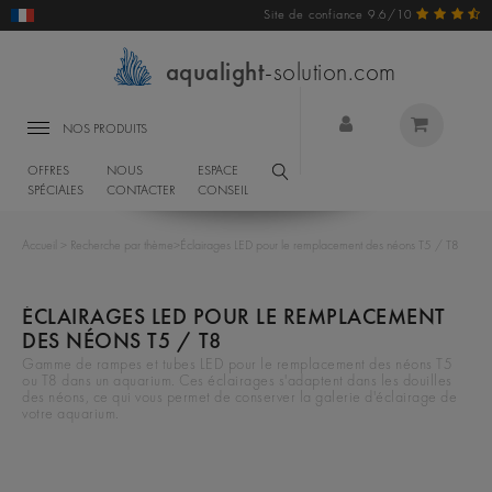
Site de confiance 9.6/10
aqualight
-solution.com
NOS PRODUITS
OFFRES
NOUS
ESPACE
SPÉCIALES
CONTACTER
CONSEIL
Accueil
>
Recherche par thème
>
Éclairages LED pour le remplacement des néons T5 / T8
ÉCLAIRAGES LED POUR LE REMPLACEMENT
DES NÉONS T5 / T8
Gamme de rampes et tubes LED pour le remplacement des néons T5
ou T8 dans un aquarium. Ces éclairages s'adaptent dans les douilles
des néons, ce qui vous permet de conserver la galerie d'éclairage de
votre aquarium.