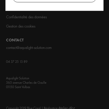
Mentions légales
Confidentialité des données
Gestion des cookies
CONTACT
contact@aqualight-solution.com
04 37 25 15 89
Aqualight Solution
565 avenue Charles de Gaulle
01150 Saint Vulbas
Atelier-Abz
Copyright 2019 Blue Coral | Réalisation