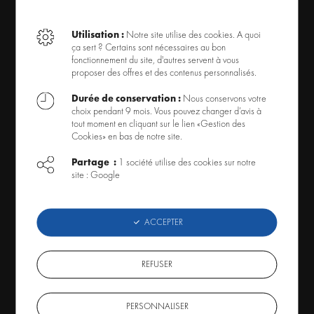
Accessoires Éclairage Aquarium
Éclairage Tube Néon Aquarium
Utilisation :
Notre site utilise des cookies. A quoi
ça sert ? Certains sont nécessaires au bon
Recherche par thème
fonctionnement du site, d'autres servent à vous
proposer des offres et des contenus personnalisés.
Offres spéciales
Durée de conservation :
Nous conservons votre
choix pendant 9 mois. Vous pouvez changer d’avis à
OFFRE ET SERVICES
tout moment en cliquant sur le lien «Gestion des
Cookies» en bas de notre site.
Livraison
Partage :
1 société utilise des cookies sur notre
Mode de paiement
site : Google
Retour produit
Code Promo
ACCEPTER
À PROPOS
REFUSER
Conditions générales de ventes
PERSONNALISER
Qui sommes-nous ?